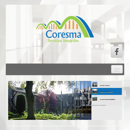
INICIO
QUIÉNES SOMOS
Servicios Técnicos
SERVICIOS CORESMA
Estudios y Certificados de Eficiencia...
Reformas y Construcción
Reformas Integrales de Viviendas…
SERVICIOS TÉCNICOS
Servicio Promotor Inmobiliario
Gestión Activos Inmobiliarios…
REFORMAS Y CONSTRUCCIÓN
SERVICIO PROMOTOR INMOBILIARIO